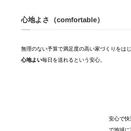
⼼地よさ（comfortable）
無理のない予算で満⾜度の⾼い家づくりをは
⼼地よい
毎⽇を送れるという安⼼。
安⼼で快
で地域に