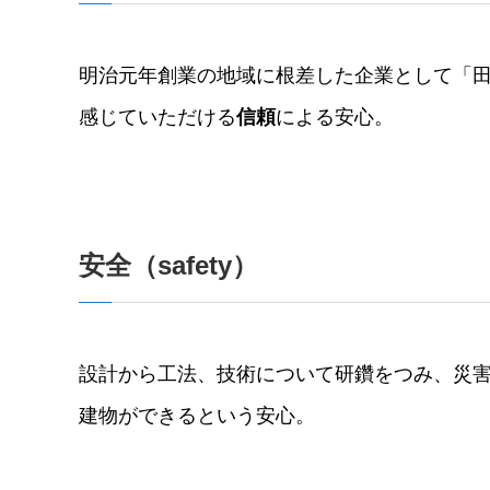
明治元年創業の地域に根差した企業として「
感じていただける
信頼
による安⼼。
安全（safety）
設計から⼯法、技術について研鑽をつみ、災
建物ができるという安⼼。